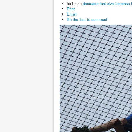
font size
decrease font size
increase 
Print
Email
Be the first to comment!