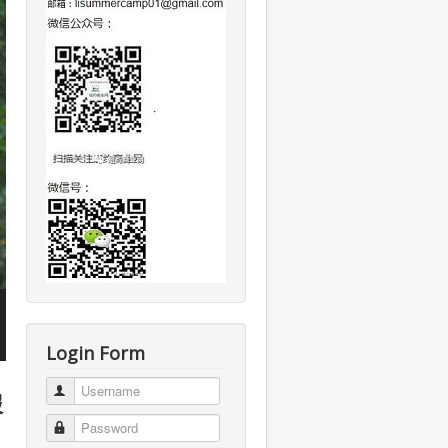
Login Form
Username
报
Password