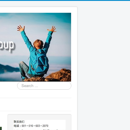
Search
...